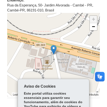
Endereço:
Rua da Esperança, 50- Jardim Alvorada - Cambé - PR
,
Cambé
-
PR
,
86191-010
,
Brasil
+
−
Aviso de Cookies
Este portal utiliza cookies
Leaflet | ©
contributors | ©
contributors
OpenStreetMap
OpenStreetMap
essenciais para garantir seu
funcionamento, além de cookies do
YouTube para exibição de vídeos e