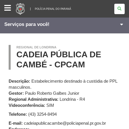
POLÍCIA
PENAL
POLÍCIA PENAL DO PARANÁ
DO
PARANÁ
Serviços para você!
REGIONAL DE LONDRINA
CADEIA PÚBLICA DE
CAMBÉ - CPCAM
Descrição:
Estabelecimento destinado à custódia de PPL
masculinos.
Gestor:
Paulo Roberto Galbes Junior
Regional Administrativa:
Londrina - R4
Videoconferência:
SIM
Telefone:
(43) 3254-8494
E-mail:
cadeiapublicacambe@policiapenal.pr.gov.br