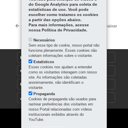
COMPARTILHE:
do Google Analytics para coleta de
estatísticas de uso. Você pode
Facebook
WhatsApp
escolher como tratamos os cookies
a partir das opções abaixo.
Twitter
Para mais informações, acesse
Voltar
Início
Imprimir
Baixar
nossa Política de Privacidade.
Necessários
Sem esse tipo de cookie, nosso portal não
funciona plenamente. Esses cookies não
coletam informações sobre o visitante.
DENUNCIE CORRUPÇÃO
Estatísticos
Esses cookies nos ajudam a entender
OUVIDORIA
como os visitantes interagem com nosso
site. As informações são coletadas
anonimamente, não identificam o
TRANSPARÊNCIA INSTITUCIONAL
visitante.
Propaganda
MAPA DO SITE
Cookies de propaganda são usados para
rastrear preferências dos visitantes em
nosso Portal relacionadas com vídeos
institucionais exibidos através do
Navegação
YouTube.