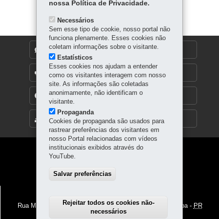
itt
nossa Política de Privacidade.
ok
Ap
er
p
Necessários
Sem esse tipo de cookie, nosso portal não
funciona plenamente. Esses cookies não
coletam informações sobre o visitante.
DENUNCIE CORRUPÇÃO
Estatísticos
Esses cookies nos ajudam a entender
OUVIDORIA
como os visitantes interagem com nosso
site. As informações são coletadas
anonimamente, não identificam o
TRANSPARÊNCIA INSTITUCIONAL
visitante.
Propaganda
MAPA DO SITE
Cookies de propaganda são usados para
rastrear preferências dos visitantes em
nosso Portal relacionadas com vídeos
institucionais exibidos através do
Navegação
YouTube.
principal
Salvar preferências
POLÍCIA PENAL DO PARANÁ
Rejeitar todos os cookies não-
Rua Maria Petroski, 3312 – Bacacheri
-
82600-730
-
Curitiba
-
PR
necessários
MAPA