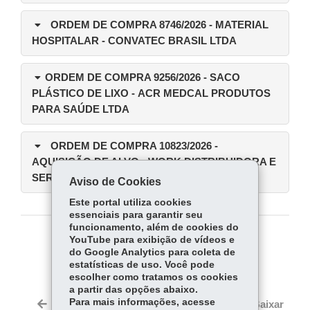
ORDEM DE COMPRA 8746/2026
- MATERIAL
HOSPITALAR - CONVATEC BRASIL LTDA
ORDEM DE COMPRA 9256/2026
- SACO
PLÁSTICO DE LIXO - ACR MEDCAL PRODUTOS
PARA SAÚDE LTDA
ORDEM DE COMPRA 10823/2026
-
AQUISIÇÃO DE ALVO - WORK DISTRIBUIDORA E
SERVIÇO
Aviso de Cookies
Este portal utiliza cookies
essenciais para garantir seu
funcionamento, além de cookies do
YouTube para exibição de vídeos e
COMPARTILHE:
do Google Analytics para coleta de
estatísticas de uso. Você pode
Fa
W
escolher como tratamos os cookies
ce
ha
a partir das opções abaixo.
Tw
bo
ts
Para mais informações, acesse
Voltar
Início
Imprimir
Baixar