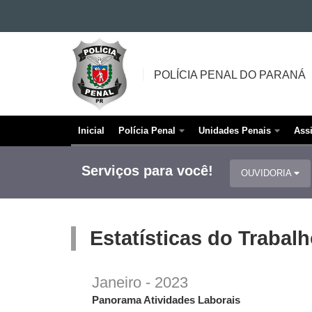
Ir para o conteúdo
POLÍCIA
Ir para a navegação
PENAL
Ir para a busca
POLÍCIA PENAL DO PARANÁ
DO
Mapa do site
PARANÁ
Inicial
Polícia Penal
Unidades Penais
Ass
Navegação
principal
Serviços para você!
OUVIDORIA
Estatísticas do Trabalh
Janeiro - 2023
Panorama Atividades Laborais