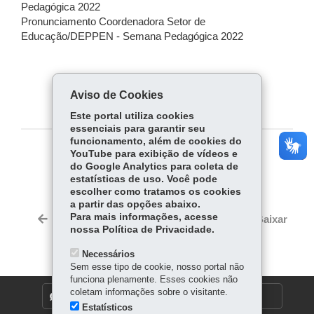
Pedagógica 2022
Pronunciamento Coordenadora Setor de
Educação/DEPPEN - Semana Pedagógica 2022
Aviso de Cookies
Este portal utiliza cookies
essenciais para garantir seu
funcionamento, além de cookies do
YouTube para exibição de vídeos e
COMPARTILHE:
do Google Analytics para coleta de
estatísticas de uso. Você pode
Fa
W
escolher como tratamos os cookies
ce
ha
a partir das opções abaixo.
Tw
bo
ts
Para mais informações, acesse
Voltar
Início
Imprimir
Baixar
itt
nossa Política de Privacidade.
ok
Ap
er
p
Necessários
Sem esse tipo de cookie, nosso portal não
funciona plenamente. Esses cookies não
coletam informações sobre o visitante.
DENUNCIE CORRUPÇÃO
Estatísticos