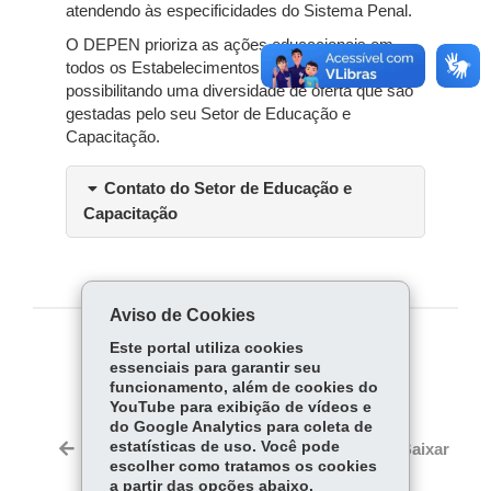
atendendo às especificidades do Sistema Penal.
O DEPEN prioriza as ações educacionais em
todos os Estabelecimentos Prisionais
possibilitando uma diversidade de oferta que são
gestadas pelo seu Setor de Educação e
Capacitação.
Contato do Setor de Educação e
Capacitação
Aviso de Cookies
Este portal utiliza cookies
COMPARTILHE:
essenciais para garantir seu
funcionamento, além de cookies do
Fa
W
YouTube para exibição de vídeos e
ce
ha
do Google Analytics para coleta de
Tw
bo
ts
estatísticas de uso. Você pode
Voltar
Início
Imprimir
Baixar
itt
escolher como tratamos os cookies
ok
Ap
er
a partir das opções abaixo.