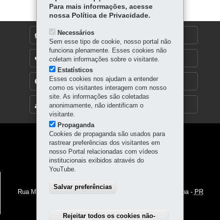
p
Para mais informações, acesse
nossa Política de Privacidade.
Necessários
DENUNCIE CORRUPÇÃO
Sem esse tipo de cookie, nosso portal não
funciona plenamente. Esses cookies não
OUVIDORIA
coletam informações sobre o visitante.
Estatísticos
Esses cookies nos ajudam a entender
TRANSPARÊNCIA INSTITUCIONAL
como os visitantes interagem com nosso
site. As informações são coletadas
MAPA DO SITE
anonimamente, não identificam o
visitante.
Propaganda
Cookies de propaganda são usados para
Navegação
rastrear preferências dos visitantes em
nosso Portal relacionadas com vídeos
principal
institucionais exibidos através do
YouTube.
POLÍCIA PENAL DO PARANÁ
Salvar preferências
Rua Maria Petroski, 3312 – Bacacheri
-
82600-730
-
Curitiba
-
PR
MAPA
41 3294-2950
Rejeitar todos os cookies não-