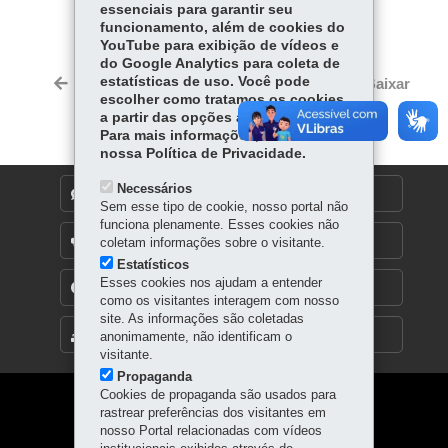
essenciais para garantir seu
funcionamento, além de cookies do
Fa
W
YouTube para exibição de vídeos e
ce
ha
do Google Analytics para coleta de
Tw
bo
ts
estatísticas de uso. Você pode
Voltar
Início
Imprimir
Baixar
itt
escolher como tratamos os cookies
ok
Ap
er
a partir das opções abaixo.
p
Para mais informações, acesse
nossa Política de Privacidade.
Necessários
DENUNCIE CORRUPÇÃO
Sem esse tipo de cookie, nosso portal não
funciona plenamente. Esses cookies não
OUVIDORIA
coletam informações sobre o visitante.
Estatísticos
Esses cookies nos ajudam a entender
TRANSPARÊNCIA INSTITUCIONAL
como os visitantes interagem com nosso
site. As informações são coletadas
MAPA DO SITE
anonimamente, não identificam o
visitante.
Propaganda
Cookies de propaganda são usados para
Navegação
rastrear preferências dos visitantes em
nosso Portal relacionadas com vídeos
principal