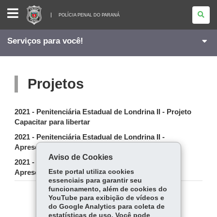
POLÍCIA
PENAL
POLÍCIA PENAL DO PARANÁ
DO
PARANÁ
Serviços para você!
Projetos
2021 - Penitenciária Estadual de Londrina II - Projeto
Capacitar para libertar
2021 - Penitenciária Estadual de Londrina II -
Apresentação Projeto Ensino Superior
Aviso de Cookies
2021 - Penitenciária Central do Estado - UP -
Este portal utiliza cookies
Apresentação Horta
essenciais para garantir seu
funcionamento, além de cookies do
YouTube para exibição de vídeos e
COMPARTILHE:
do Google Analytics para coleta de
estatísticas de uso. Você pode