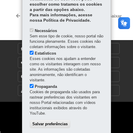
Fa
W
escolher como tratamos os cookies
ce
ha
a partir das opções abaixo.
Tw
bo
ts
Para mais informações, acesse
Voltar
Início
Imprimir
Baixar
itt
nossa Política de Privacidade.
ok
Ap
er
p
Necessários
Sem esse tipo de cookie, nosso portal não
funciona plenamente. Esses cookies não
coletam informações sobre o visitante.
DENUNCIE CORRUPÇÃO
Estatísticos
Esses cookies nos ajudam a entender
OUVIDORIA
como os visitantes interagem com nosso
site. As informações são coletadas
anonimamente, não identificam o
TRANSPARÊNCIA INSTITUCIONAL
visitante.
Propaganda
MAPA DO SITE
Cookies de propaganda são usados para
rastrear preferências dos visitantes em
nosso Portal relacionadas com vídeos
institucionais exibidos através do
Navegação
YouTube.
principal
Salvar preferências