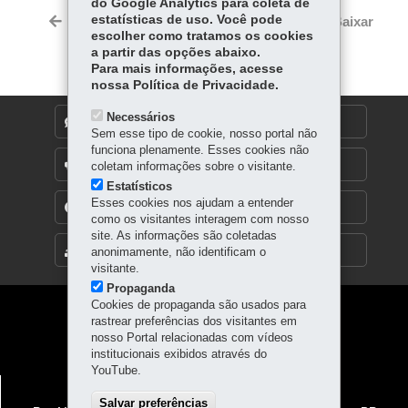
do Google Analytics para coleta de
Tw
bo
ts
estatísticas de uso. Você pode
Voltar
Início
Imprimir
Baixar
itt
escolher como tratamos os cookies
ok
Ap
er
a partir das opções abaixo.
p
Para mais informações, acesse
nossa Política de Privacidade.
Necessários
DENUNCIE CORRUPÇÃO
Sem esse tipo de cookie, nosso portal não
funciona plenamente. Esses cookies não
OUVIDORIA
coletam informações sobre o visitante.
Estatísticos
Esses cookies nos ajudam a entender
TRANSPARÊNCIA INSTITUCIONAL
como os visitantes interagem com nosso
site. As informações são coletadas
MAPA DO SITE
anonimamente, não identificam o
visitante.
Propaganda
Cookies de propaganda são usados para
Navegação
rastrear preferências dos visitantes em
nosso Portal relacionadas com vídeos
principal
institucionais exibidos através do
YouTube.
POLÍCIA PENAL DO PARANÁ
Salvar preferências