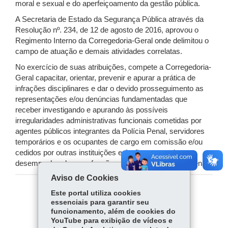
moral e sexual e do aperfeiçoamento da gestão pública.
A Secretaria de Estado da Segurança Pública através da
Resolução nº. 234, de 12 de agosto de 2016, aprovou o
Regimento Interno da Corregedoria-Geral onde delimitou o
campo de atuação e demais atividades correlatas.
No exercício de suas atribuições, compete a Corregedoria-
Geral capacitar, orientar, prevenir e apurar a prática de
infrações disciplinares e dar o devido prosseguimento as
representações e/ou denúncias fundamentadas que
receber investigando e apurando às possíveis
irregularidades administrativas funcionais cometidas por
agentes públicos integrantes da Polícia Penal, servidores
temporários e os ocupantes de cargo em comissão e/ou
cedidos por outras instituições e órgãos que estiverem
desempenhando suas funções no âmbito da Polícia Penal.
Aviso de Cookies
Este portal utiliza cookies
COMPARTILHE:
essenciais para garantir seu
funcionamento, além de cookies do
Fa
W
YouTube para exibição de vídeos e
ce
ha