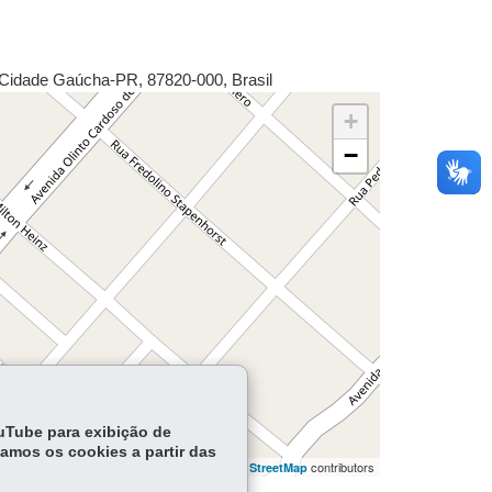
Cidade Gaúcha
-
PR
,
87820-000
,
Brasil
+
−
ouTube para exibição de
tamos os cookies a partir das
flet | ©
contributors | ©
contributors
OpenStreetMap
OpenStreetMap