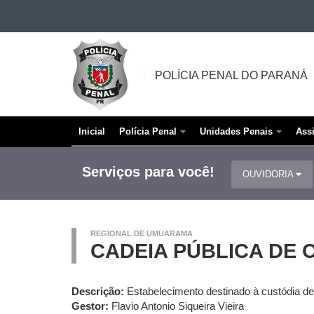
Ir para o conteúdo
POLÍCIA
Ir para a navegação
PENAL
Ir para a busca
POLÍCIA PENAL DO PARANÁ
DO
Mapa do site
PARANÁ
Inicial
Polícia Penal
Unidades Penais
Ass
Navegação
principal
Serviços para você!
OUVIDORIA
REGIONAL DE UMUARAMA
CADEIA PÚBLICA DE 
Descrição:
Estabelecimento destinado à custódia d
Gestor:
Flavio Antonio Siqueira Vieira