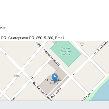
v.br
- PR
,
Guarapuava
-
PR
,
85015-280
,
Brasil