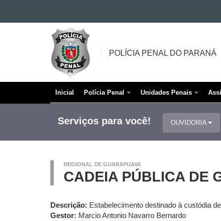
Ir para o conteúdo
POLÍCIA
Ir para a navegação
PENAL
Ir para a busca
POLÍCIA PENAL DO PARANÁ
DO
Mapa do site
PARANÁ
Inicial
Polícia Penal
Unidades Penais
Ass
Navegação
principal
Serviços para você!
OUVIDORIA
REGIONAL DE GUARAPUAVA
CADEIA PÚBLICA DE 
Descrição:
Estabelecimento destinado à custódia d
Gestor:
Marcio Antonio Navarro Bernardo