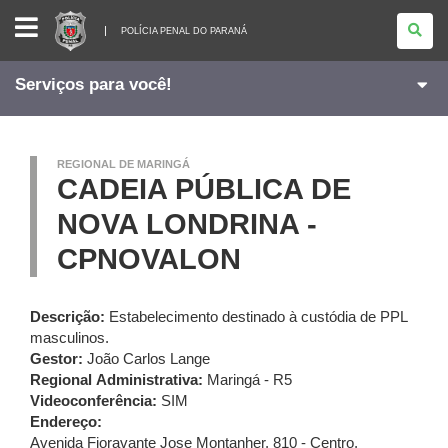
POLÍCIA
PENAL
POLÍCIA PENAL DO PARANÁ
DO
PARANÁ
Serviços para você!
REGIONAL DE MARINGÁ
CADEIA PÚBLICA DE
NOVA LONDRINA -
CPNOVALON
Descrição:
Estabelecimento destinado à custódia de PPL
masculinos.
Gestor:
João Carlos Lange
Regional Administrativa:
Maringá - R5
Videoconferência:
SIM
Endereço:
Avenida Fioravante Jose Montanher, 810 - Centro
,