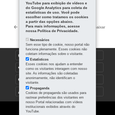
YouTube para exibição de vídeos e
COMPARTILHE:
do Google Analytics para coleta de
estatísticas de uso. Você pode
Facebook
WhatsApp
escolher como tratamos os cookies
a partir das opções abaixo.
Twitter
Para mais informações, acesse
Voltar
Início
Imprimir
Baixar
nossa Política de Privacidade.
Necessários
Sem esse tipo de cookie, nosso portal não
funciona plenamente. Esses cookies não
coletam informações sobre o visitante.
DENUNCIE CORRUPÇÃO
Estatísticos
Esses cookies nos ajudam a entender
OUVIDORIA
como os visitantes interagem com nosso
site. As informações são coletadas
anonimamente, não identificam o
TRANSPARÊNCIA INSTITUCIONAL
visitante.
Propaganda
MAPA DO SITE
Cookies de propaganda são usados para
rastrear preferências dos visitantes em
nosso Portal relacionadas com vídeos
institucionais exibidos através do
Navegação
YouTube.