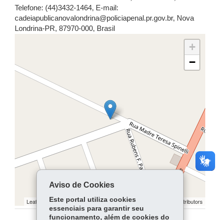
Telefone: (44)3432-1464
,
E-mail:
cadeiapublicanovalondrina@policiapenal.pr.gov.br
,
Nova
Londrina
-
PR
,
87970-000
,
Brasil
+
−
Aviso de Cookies
Este portal utiliza cookies
Leaflet | ©
contributors | ©
contributors
OpenStreetMap
OpenStreetMap
essenciais para garantir seu
funcionamento, além de cookies do