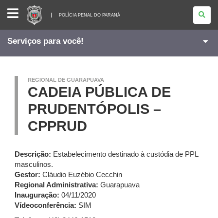
POLÍCIA
PENAL
POLÍCIA PENAL DO PARANÁ
DO
PARANÁ
Serviços para você!
REGIONAL DE GUARAPUAVA
CADEIA PÚBLICA DE
PRUDENTÓPOLIS –
CPPRUD
Descrição:
Estabelecimento destinado à custódia de PPL
masculinos.
Gestor:
Cláudio Euzébio Cecchin
Regional Administrativa:
Guarapuava
Inauguração:
04/11/2020
Vídeoconferência:
SIM