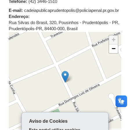
Telefone:
(42) 3446-1510
E-mail:
cadeiapublicaprudentopolis@policiapenal.pr.gov.br
Endereço:
Rua Silvas do Brasil, 320, Pousinhos - Prudentópolis - PR
,
Prudentópolis
-
PR
,
84400-000
,
Brasil
+
−
Aviso de Cookies
Este portal utiliza cookies