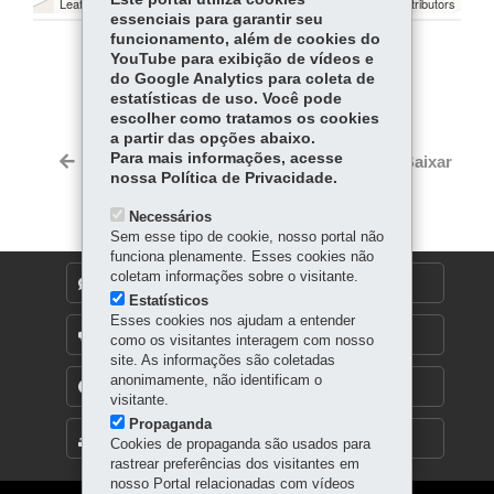
Leaflet | ©
contributors | ©
contributors
OpenStreetMap
OpenStreetMap
essenciais para garantir seu
funcionamento, além de cookies do
YouTube para exibição de vídeos e
COMPARTILHE:
do Google Analytics para coleta de
estatísticas de uso. Você pode
Facebook
WhatsApp
escolher como tratamos os cookies
a partir das opções abaixo.
Twitter
Para mais informações, acesse
Voltar
Início
Imprimir
Baixar
nossa Política de Privacidade.
Necessários
Sem esse tipo de cookie, nosso portal não
funciona plenamente. Esses cookies não
coletam informações sobre o visitante.
DENUNCIE CORRUPÇÃO
Estatísticos
Esses cookies nos ajudam a entender
OUVIDORIA
como os visitantes interagem com nosso
site. As informações são coletadas
anonimamente, não identificam o
TRANSPARÊNCIA INSTITUCIONAL
visitante.
Propaganda
MAPA DO SITE
Cookies de propaganda são usados para
rastrear preferências dos visitantes em
nosso Portal relacionadas com vídeos