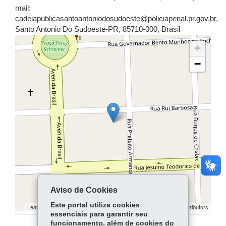
mail:
cadeiapublicasantoantoniodosudoeste@policiapenal.pr.gov.br
,
Santo Antonio Do Sudoeste
-
PR
,
85710-000
,
Brasil
+
−
Aviso de Cookies
Este portal utiliza cookies
Leaflet | ©
contributors | ©
contributors
OpenStreetMap
OpenStreetMap
essenciais para garantir seu
funcionamento, além de cookies do