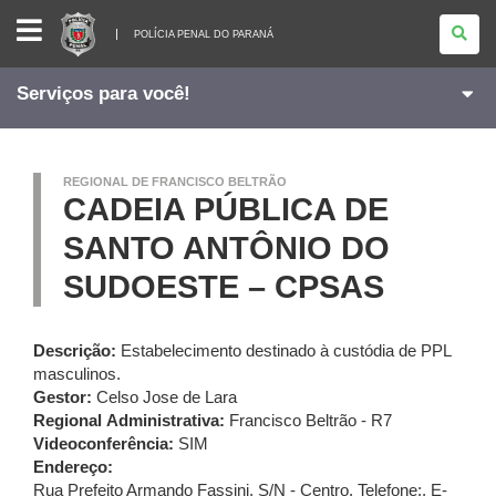
POLÍCIA
PENAL
POLÍCIA PENAL DO PARANÁ
DO
PARANÁ
Serviços para você!
REGIONAL DE FRANCISCO BELTRÃO
CADEIA PÚBLICA DE
SANTO ANTÔNIO DO
SUDOESTE – CPSAS
Descrição:
Estabelecimento destinado à custódia de PPL
masculinos.
Gestor:
Celso Jose de Lara
Regional
Administrativa:
Francisco Beltrão - R7
Videoconferência:
SIM
Endereço:
Rua Prefeito Armando Fassini, S/N - Centro
,
Telefone:
,
E-