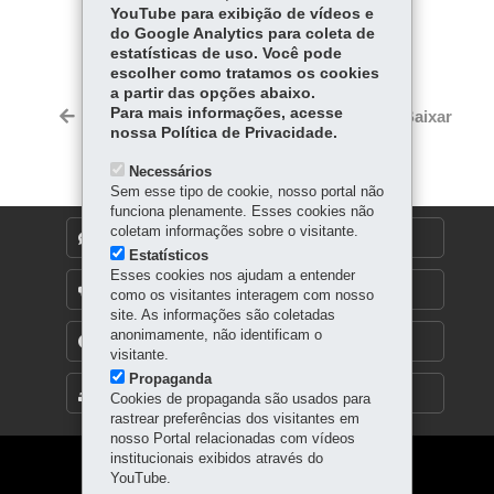
YouTube para exibição de vídeos e
COMPARTILHE:
do Google Analytics para coleta de
estatísticas de uso. Você pode
Facebook
WhatsApp
escolher como tratamos os cookies
a partir das opções abaixo.
Twitter
Para mais informações, acesse
Voltar
Início
Imprimir
Baixar
nossa Política de Privacidade.
Necessários
Sem esse tipo de cookie, nosso portal não
funciona plenamente. Esses cookies não
coletam informações sobre o visitante.
DENUNCIE CORRUPÇÃO
Estatísticos
Esses cookies nos ajudam a entender
OUVIDORIA
como os visitantes interagem com nosso
site. As informações são coletadas
anonimamente, não identificam o
TRANSPARÊNCIA INSTITUCIONAL
visitante.
Propaganda
MAPA DO SITE
Cookies de propaganda são usados para
rastrear preferências dos visitantes em
nosso Portal relacionadas com vídeos
institucionais exibidos através do
Navegação
YouTube.