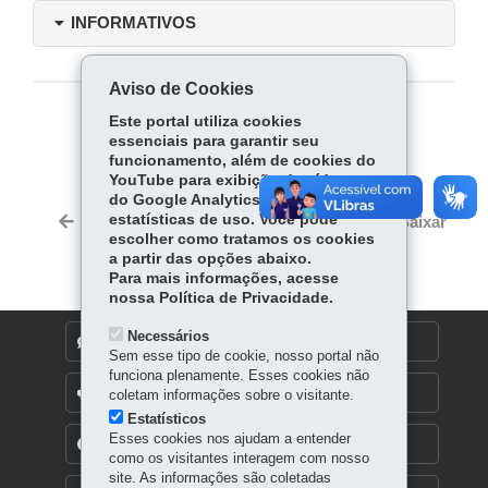
INFORMATIVOS
Aviso de Cookies
Este portal utiliza cookies
COMPARTILHE:
essenciais para garantir seu
funcionamento, além de cookies do
Fa
W
YouTube para exibição de vídeos e
ce
ha
do Google Analytics para coleta de
Tw
bo
ts
estatísticas de uso. Você pode
Voltar
Início
Imprimir
Baixar
itt
escolher como tratamos os cookies
ok
Ap
er
a partir das opções abaixo.
p
Para mais informações, acesse
nossa Política de Privacidade.
Necessários
DENUNCIE CORRUPÇÃO
Sem esse tipo de cookie, nosso portal não
funciona plenamente. Esses cookies não
OUVIDORIA
coletam informações sobre o visitante.
Estatísticos
Esses cookies nos ajudam a entender
TRANSPARÊNCIA INSTITUCIONAL
como os visitantes interagem com nosso
site. As informações são coletadas