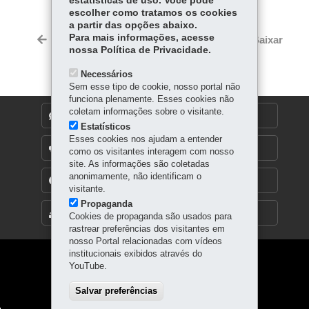
estatísticas de uso. Você pode
Fa
W
escolher como tratamos os cookies
ce
ha
a partir das opções abaixo.
Tw
bo
ts
Para mais informações, acesse
Voltar
Início
Imprimir
Baixar
itt
nossa Política de Privacidade.
ok
Ap
er
p
Necessários
Sem esse tipo de cookie, nosso portal não
funciona plenamente. Esses cookies não
coletam informações sobre o visitante.
DENUNCIE CORRUPÇÃO
Estatísticos
Esses cookies nos ajudam a entender
OUVIDORIA
como os visitantes interagem com nosso
site. As informações são coletadas
anonimamente, não identificam o
TRANSPARÊNCIA INSTITUCIONAL
visitante.
Propaganda
MAPA DO SITE
Cookies de propaganda são usados para
rastrear preferências dos visitantes em
nosso Portal relacionadas com vídeos
institucionais exibidos através do
Navegação
YouTube.
principal
Salvar preferências