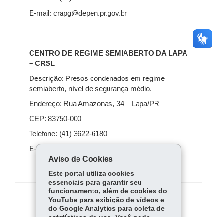
E-mail: crapg@depen.pr.gov.br
CENTRO DE REGIME SEMIABERTO DA LAPA
– CRSL
Descrição: Presos condenados em regime
semiaberto, nível de segurança médio.
Endereço: Rua Amazonas, 34 – Lapa/PR
CEP: 83750-000
Telefone: (41) 3622-6180
E-mail: crsl.depen@depen.pr.gov.br
Aviso de Cookies
Este portal utiliza cookies
essenciais para garantir seu
funcionamento, além de cookies do
YouTube para exibição de vídeos e
COMPARTILHE:
do Google Analytics para coleta de