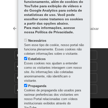
funcionamento, além de cookies do
YouTube para exibição de vídeos e
COMPARTILHE:
do Google Analytics para coleta de
estatísticas de uso. Você pode
Fa
W
escolher como tratamos os cookies
ce
ha
a partir das opções abaixo.
Tw
bo
ts
Para mais informações, acesse
Voltar
Início
Imprimir
Baixar
itt
nossa Política de Privacidade.
ok
Ap
er
p
Necessários
Sem esse tipo de cookie, nosso portal não
funciona plenamente. Esses cookies não
coletam informações sobre o visitante.
DENUNCIE CORRUPÇÃO
Estatísticos
Esses cookies nos ajudam a entender
OUVIDORIA
como os visitantes interagem com nosso
site. As informações são coletadas
anonimamente, não identificam o
TRANSPARÊNCIA INSTITUCIONAL
visitante.
Propaganda
MAPA DO SITE
Cookies de propaganda são usados para
rastrear preferências dos visitantes em
nosso Portal relacionadas com vídeos
institucionais exibidos através do
Navegação
YouTube.