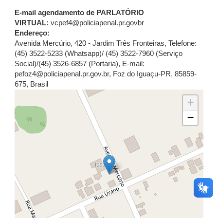
E-mail agendamento de PARLATÓRIO
VIRTUAL:
vcpef4@policiapenal.pr.govbr
Endereço:
Avenida Mercúrio, 420 - Jardim Três Fronteiras
,
Telefone:
(45) 3522-5233 (Whatsapp)/ (45) 3522-7960 (Serviço
Social)/(45) 3526-6857 (Portaria)
,
E-mail:
pefoz4@policiapenal.pr.gov.br
,
Foz do Iguaçu
-
PR
,
85859-
675
,
Brasil
+
−