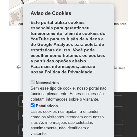
Aviso de Cookies
Este portal utiliza cookies
Leaflet | ©
contributors | ©
contributors
OpenStreetMap
OpenStreetMap
essenciais para garantir seu
funcionamento, além de cookies do
YouTube para exibição de vídeos e
COMPARTILHE:
do Google Analytics para coleta de
estatísticas de uso. Você pode
Facebook
WhatsApp
escolher como tratamos os cookies
a partir das opções abaixo.
Twitter
Para mais informações, acesse
Voltar
Início
Imprimir
Baixar
nossa Política de Privacidade.
Necessários
Sem esse tipo de cookie, nosso portal não
funciona plenamente. Esses cookies não
coletam informações sobre o visitante.
DENUNCIE CORRUPÇÃO
Estatísticos
Esses cookies nos ajudam a entender
OUVIDORIA
como os visitantes interagem com nosso
site. As informações são coletadas
anonimamente, não identificam o
TRANSPARÊNCIA INSTITUCIONAL
visitante.