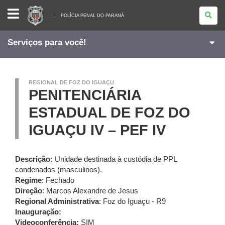
POLÍCIA
PENAL
POLÍCIA PENAL DO PARANÁ
DO
PARANÁ
Serviços para você!
REGIONAL DE FOZ DO IGUAÇU
PENITENCIÁRIA
ESTADUAL DE FOZ DO
IGUAÇU IV – PEF IV
Descrição:
Unidade destinada à custódia de PPL
condenados (masculinos).
Regime
: Fechado
Direção
: Marcos Alexandre de Jesus
Regional Administrativa
: Foz do Iguaçu - R9
Inauguração:
Videoconferência:
SIM