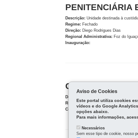
PENITENCIÁRIA 
Descrição:
Unidade destinada à custódi
Regime:
Fechado
Direção:
Diego Rodrigues Dias
Regional Administrativa:
Foz do Iguaç
Inauguração:
COMPLEXO SOCI
Aviso de Cookies
Descrição:
Estabelecimento destinado a
Este portal utiliza cookies 
Regime:
Semiaberto Harmonizado / Abe
vídeos e do Google Analytics
Coordenação:
Allan Raphael Ravedutti
opções abaixo.
Para mais informações, acess
Necessários
Sem esse tipo de cookie, nosso po