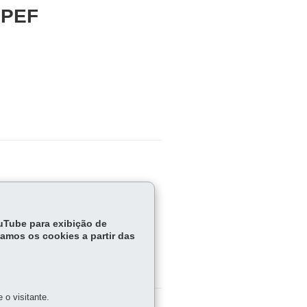
 PEF
tema prisional.
ouTube para exibição de
tamos os cookies a partir das
o visitante.