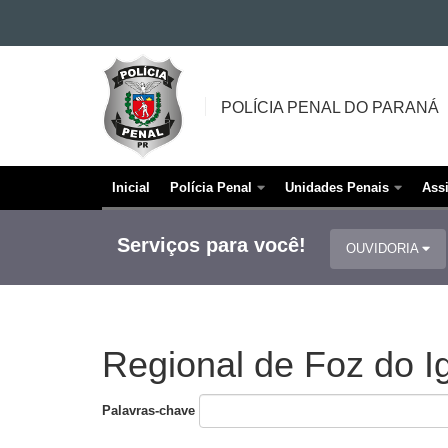
Ir para o conteúdo
POLÍCIA
Ir para a navegação
PENAL
Ir para a busca
POLÍCIA PENAL DO PARANÁ
DO
Mapa do site
PARANÁ
Inicial
Polícia Penal
Unidades Penais
Ass
Navegação
principal
Serviços para você!
OUVIDORIA
Regional de Foz do I
Palavras-chave