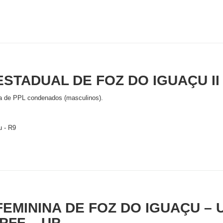
STADUAL DE FOZ DO IGUAÇU II –
a de PPL condenados (masculinos).
u - R9
FEMININA DE FOZ DO IGUAÇU – 
PFF – UP