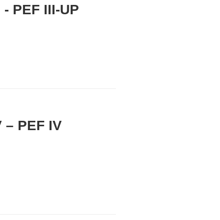
 PEF III-UP
– PEF IV