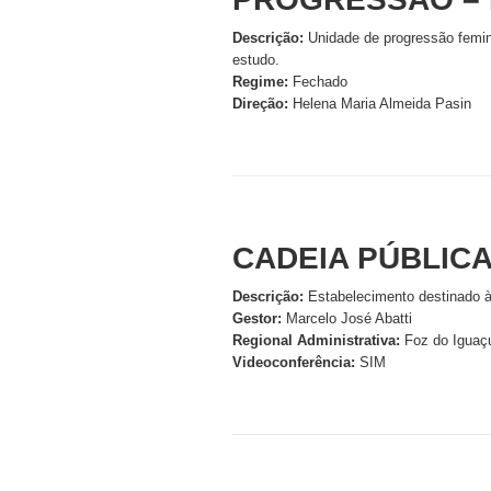
Descrição:
Unidade de progressão femin
estudo.
Regime:
Fechado
Direção:
Helena Maria Almeida Pasin
CADEIA PÚBLICA
Descrição:
Estabelecimento destinado à
Gestor:
Marcelo José Abatti
Regional
Administrativa:
Foz do Iguaç
Videoconferência:
SIM