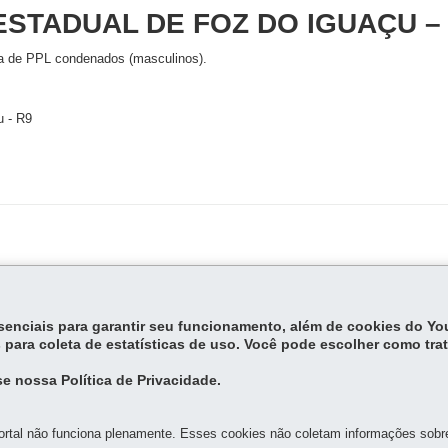
ESTADUAL DE FOZ DO IGUAÇU –
a de PPL condenados (masculinos).
u - R9
AL DE FOZ DO IGUAÇU
o atendimento de PPL submetidos à monitoração eletrônica e egressos do sis
essenciais para garantir seu funcionamento, além de cookies do Y
rto / PSC
 para coleta de estatísticas de uso. Você pode escolher como tra
e nossa Política de Privacidade.
rtal não funciona plenamente. Esses cookies não coletam informações sobre 